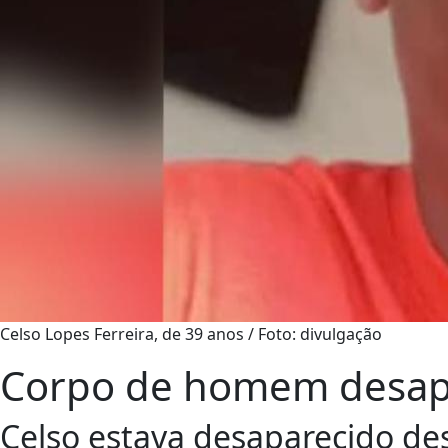
Celso Lopes Ferreira, de 39 anos / Foto: divulgação
Corpo de homem desapa
Celso estava desaparecido de