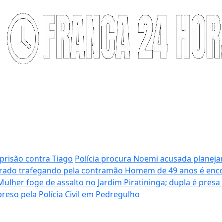
prisão contra Tiago
Polícia procura Noemi acusada planeja
grado trafegando pela contramão
Homem de 49 anos é enco
Mulher foge de assalto no Jardim Piratininga; dupla é presa
eso pela Polícia Civil em Pedregulho