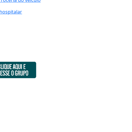
rroceria do veículo
hospitalar