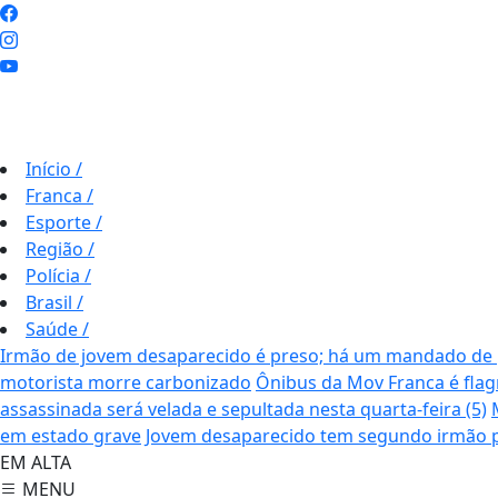
Início
/
Franca
/
Esporte
/
Região
/
Polícia
/
Brasil
/
Saúde
/
Irmão de jovem desaparecido é preso; há um mandado de 
motorista morre carbonizado
Ônibus da Mov Franca é fla
assassinada será velada e sepultada nesta quarta-feira (5)
em estado grave
Jovem desaparecido tem segundo irmão pr
EM ALTA
MENU