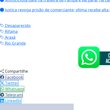
Motociclista bate na traseira de Pampa e vai parar na ca
Justiça revoga prisão de comerciante; vítima recebe alta 
Desaparecido
Rifaina
Araxá
Rio Grande
Compartilhe
Facebook
Twitter
Whatsapp
Telegram
LinkedIn