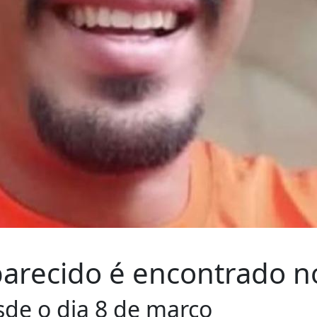
recido é encontrado n
sde o dia 8 de março