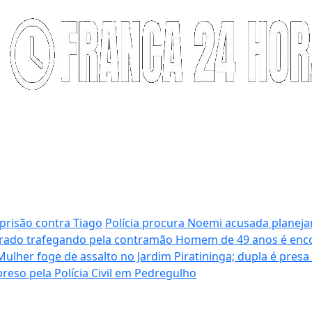
prisão contra Tiago
Polícia procura Noemi acusada planeja
grado trafegando pela contramão
Homem de 49 anos é enco
Mulher foge de assalto no Jardim Piratininga; dupla é presa
eso pela Polícia Civil em Pedregulho