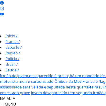
Início
/
Franca
/
Esporte
/
Região
/
Polícia
/
Brasil
/
Saúde
/
Irmão de jovem desaparecido é preso; há um mandado de 
motorista morre carbonizado
Ônibus da Mov Franca é fla
assassinada será velada e sepultada nesta quarta-feira (5)
em estado grave
Jovem desaparecido tem segundo irmão pr
EM ALTA
MENU