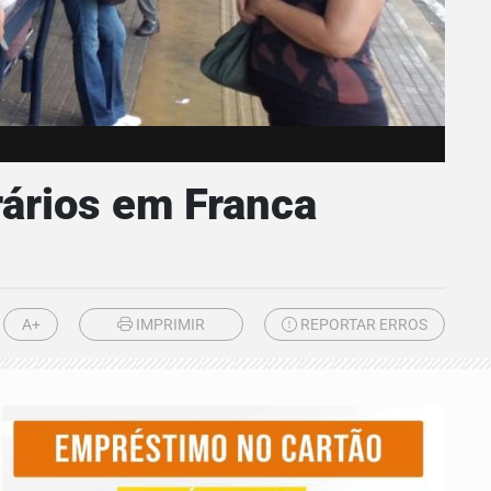
rários em Franca
A+
IMPRIMIR
REPORTAR ERROS