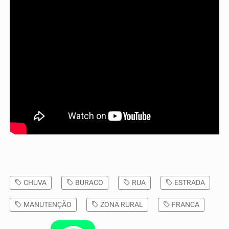
CHUVA
BURACO
RUA
ESTRADA
MANUTENÇÃO
ZONA RURAL
FRANCA