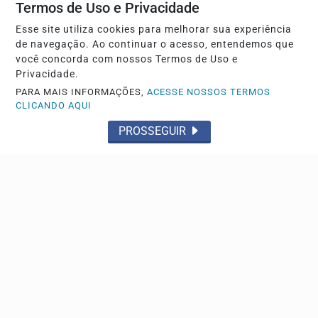
Termos de Uso e Privacidade
A ocorrência foi apresentada na CPJ de Franca
Esse site utiliza cookies para melhorar sua experiência
de navegação. Ao continuar o acesso, entendemos que
você concorda com nossos Termos de Uso e
Privacidade.
PARA MAIS INFORMAÇÕES,
ACESSE NOSSOS TERMOS
CLICANDO AQUI
PROSSEGUIR
HOMICÍDIO
Homem leva soco, cai, bate a cabeça no chão e
morre no Jardim Aeroporto IV
O autor do crime fugiu