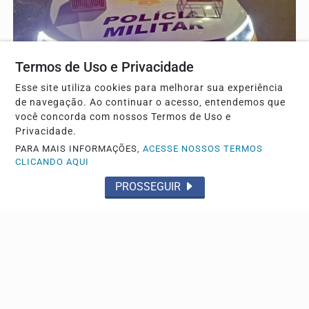
Termos de Uso e Privacidade
NA REGIÃO
Esse site utiliza cookies para melhorar sua experiência
Homem é detido pela PM ao transportar aves
de navegação. Ao continuar o acesso, entendemos que
silvestres em Pedregulho
você concorda com nossos Termos de Uso e
Cinco aves silvestres da espécie trinca-ferro foram
Privacidade.
apreendidas
PARA MAIS INFORMAÇÕES,
ACESSE NOSSOS TERMOS
CLICANDO AQUI
PROSSEGUIR
Descubra Mais