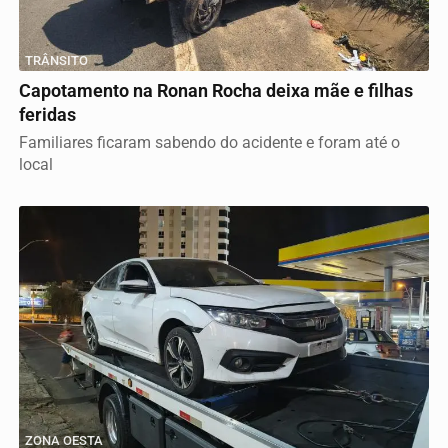
TRÂNSITO
Capotamento na Ronan Rocha deixa mãe e filhas
feridas
Familiares ficaram sabendo do acidente e foram até o
local
ZONA OESTA