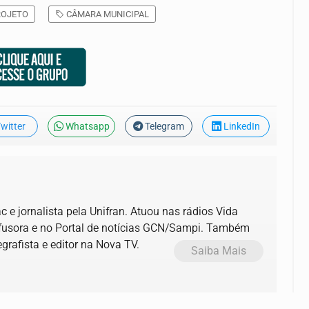
OJETO
CÂMARA MUNICIPAL
witter
Whatsapp
Telegram
LinkedIn
 e jornalista pela Unifran. Atuou nas rádios Vida
ifusora e no Portal de notícias GCN/Sampi. Também
grafista e editor na Nova TV.
Saiba Mais