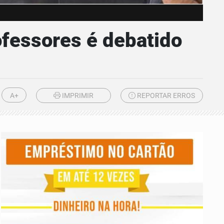
ofessores é debatido
A+
IMPRIMIR
REPORTAR ERROS