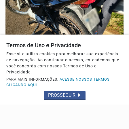
Termos de Uso e Privacidade
Esse site utiliza cookies para melhorar sua experiência
de navegação. Ao continuar o acesso, entendemos que
TRÂNSITO
você concorda com nossos Termos de Uso e
Mulher cai da moto após pneu estourar e fica em
Privacidade.
estado grave
PARA MAIS INFORMAÇÕES,
ACESSE NOSSOS TERMOS
CLICANDO AQUI
O acidente aconteceu nas primeiras horas do dia
PROSSEGUIR