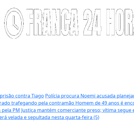
prisão contra Tiago
Polícia procura Noemi acusada planeja
grado trafegando pela contramão
Homem de 49 anos é enco
a pela PM
Justiça mantém comerciante preso; vítima segue
rá velada e sepultada nesta quarta-feira (5)