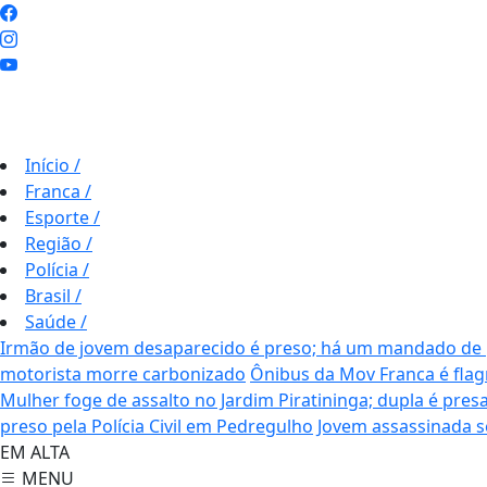
Início
/
Franca
/
Esporte
/
Região
/
Polícia
/
Brasil
/
Saúde
/
Irmão de jovem desaparecido é preso; há um mandado de 
motorista morre carbonizado
Ônibus da Mov Franca é fla
Mulher foge de assalto no Jardim Piratininga; dupla é pres
preso pela Polícia Civil em Pedregulho
Jovem assassinada se
EM ALTA
MENU