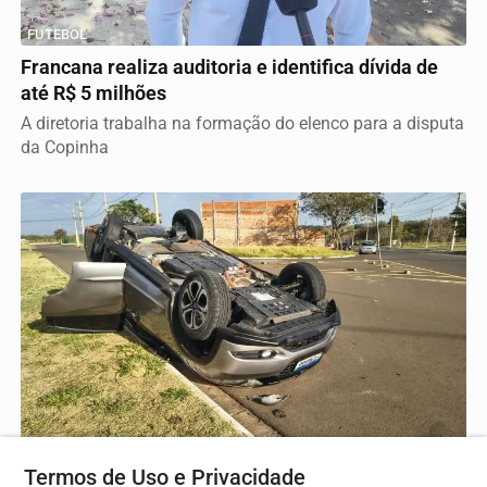
FUTEBOL
Francana realiza auditoria e identifica dívida de
até R$ 5 milhões
A diretoria trabalha na formação do elenco para a disputa
da Copinha
TRÂNSITO
Termos de Uso e Privacidade
Veículo capota após colisão no bairro Pacaembu