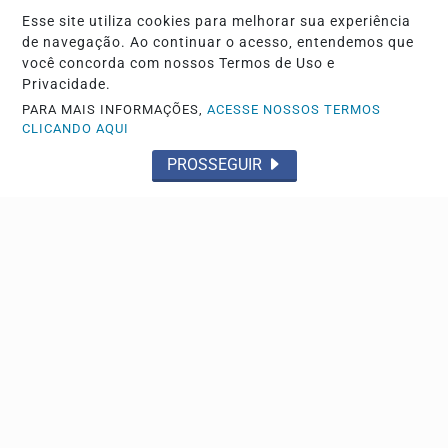
Ninguém ficou ferido
Esse site utiliza cookies para melhorar sua experiência
de navegação. Ao continuar o acesso, entendemos que
você concorda com nossos Termos de Uso e
Privacidade.
PARA MAIS INFORMAÇÕES,
ACESSE NOSSOS TERMOS
CLICANDO AQUI
PROSSEGUIR
TRÂNSITO
Motorista embriagada atropela idoso, foge, mas
acaba presa
O caso aconteceu nas primeiras horas deste domingo