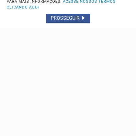
PARA MAIS INFORMAÇÕES,
ACESSE NOSSOS TERMOS
CLICANDO AQUI
PROSSEGUIR
FLAGRANTE
Traficante é preso por policiais da Força Tática no
Jardim Aeroporto III
Ele já tem passagens pela polícia