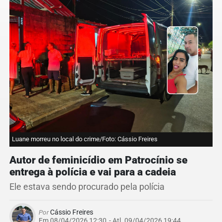
Luane morreu no local do crime/Foto: Cássio Freires
Autor de feminicídio em Patrocínio se
entrega à polícia e vai para a cadeia
Ele estava sendo procurado pela polícia
Por
Cássio Freires
Em 08/04/2026 12:30
- Atl.
09/04/2026 19:44