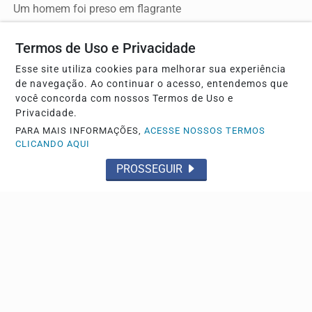
Um homem foi preso em flagrante
Termos de Uso e Privacidade
Esse site utiliza cookies para melhorar sua experiência
de navegação. Ao continuar o acesso, entendemos que
você concorda com nossos Termos de Uso e
Privacidade.
PARA MAIS INFORMAÇÕES,
ACESSE NOSSOS TERMOS
CLICANDO AQUI
PROSSEGUIR
FURTO
Homem é preso pela PM após furtar celular de
idosa de 97 anos em Franca
O aparelho celular foi devolvido à vítima