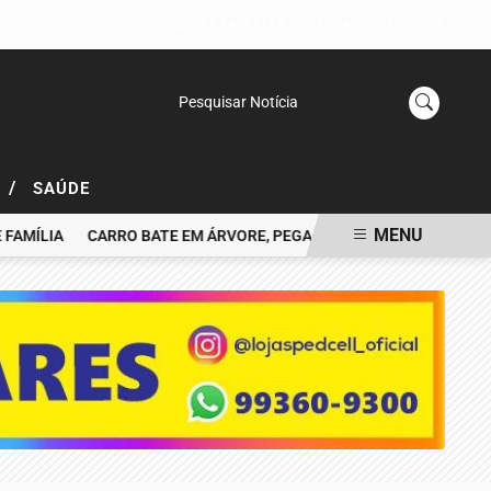
QUARTA-FEIRA, 05 DE AGOSTO 2026
Pesquisar Notícia
/
L
SAÚDE
MENU
MÍLIA
CARRO BATE EM ÁRVORE, PEGA FOGO E MOTORISTA MORRE