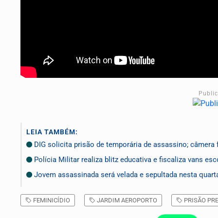
Publi
LEIA TAMBÉM:
DIG solicita prisão de temporária de assassino; câmera 
Polícia Militar realiza blitz educativa e fiscaliza vans e
Jovem assassinada será velada e sepultada nesta quarta-
FEMINICÍDIO
JARDIM AEROPORTO
PRISÃO PR