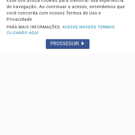
Esse site utiliza cookies para melhorar sua experiência
de navegação. Ao continuar o acesso, entendemos que
você concorda com nossos Termos de Uso e
Privacidade.
PARA MAIS INFORMAÇÕES,
ACESSE NOSSOS TERMOS
CLICANDO AQUI
PROSSEGUIR
VÍDEO
PM recupera veículo e objetos furtados de
residência no Noêmia
Um homem foi preso em flagrante
Descubra Mais