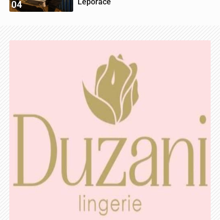
Leporace
04