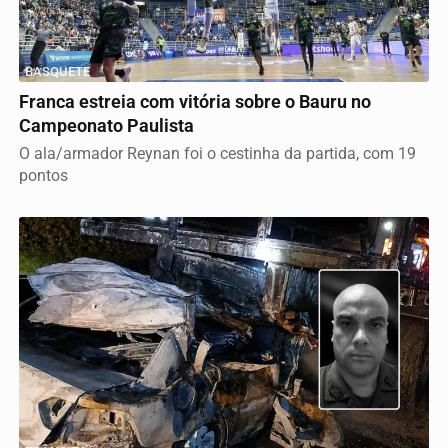
BASQUETE
Franca estreia com vitória sobre o Bauru no
Campeonato Paulista
O ala/armador Reynan foi o cestinha da partida, com 19
pontos