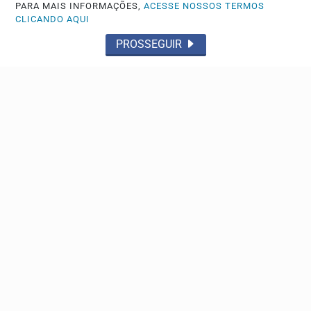
PARA MAIS INFORMAÇÕES,
ACESSE NOSSOS TERMOS
CLICANDO AQUI
PROSSEGUIR
DESPEDIDA
Jovem assassinada será velada e sepultada nesta
quarta-feira (5)
Polícia Civil começou a investigar o caso
Descubra Mais